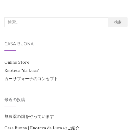
ナ
ビ
検
ゲ
検索
索
ー
対
シ
CASA BUONA
象:
ョ
ン
Online Store
Enoteca "da Luca"
カーサブォーナのコンセプト
最近の投稿
無農薬の畑をやっています
Casa Buona | Enoteca da Luca のご紹介