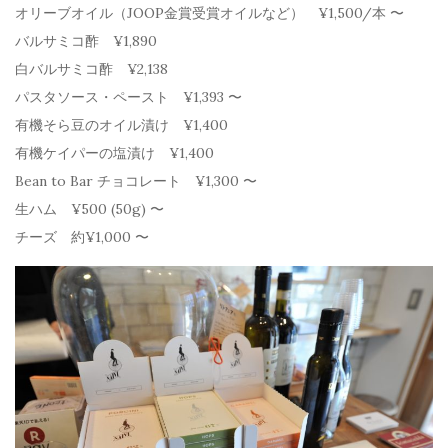
オリーブオイル（JOOP金賞受賞オイルなど） ¥1,500/本 〜
バルサミコ酢 ¥1,890
白バルサミコ酢 ¥2,138
パスタソース・ペースト ¥1,393 〜
有機そら豆のオイル漬け ¥1,400
有機ケイパーの塩漬け ¥1,400
Bean to Bar チョコレート ¥1,300 〜
生ハム ¥500 (50g) 〜
チーズ 約¥1,000 〜