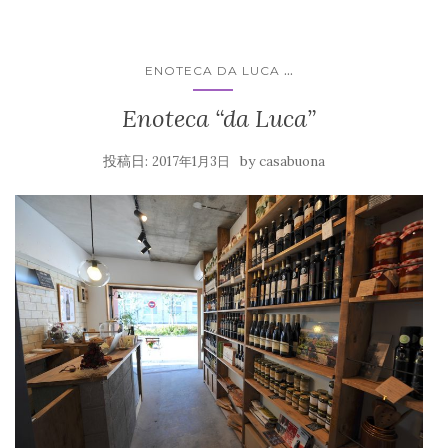
...
ENOTECA DA LUCA
Enoteca “da Luca”
投稿日:
by
2017年1月3日
casabuona