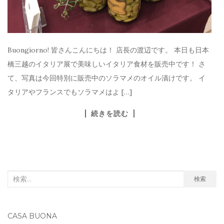
Buongiorno! 皆さんこんにちは！ 店長の渡辺です。 本日も日本
橋三越のイタリア展で美味しいイタリア食材を販売中です！ さ
て、写真は今回特別に販売中のソラマメのオイル漬けです。 イ
タリアやフランスでもソラマメはよ […]
続きを読む
検
検索
索
対
CASA BUONA
象: