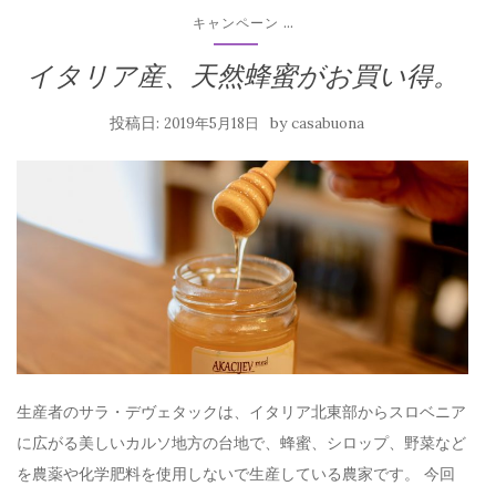
...
キャンペーン
イタリア産、天然蜂蜜がお買い得。
投稿日:
by
2019年5月18日
casabuona
生産者のサラ・デヴェタックは、イタリア北東部からスロベニア
に広がる美しいカルソ地方の台地で、蜂蜜、シロップ、野菜など
を農薬や化学肥料を使用しないで生産している農家です。 今回