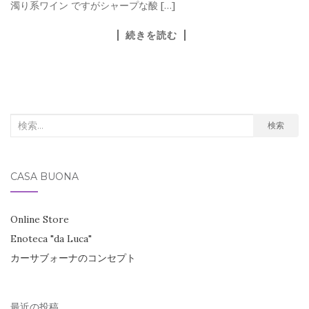
濁り系ワイン ですがシャープな酸 […]
続きを読む
検
検索
索
対
CASA BUONA
象:
Online Store
Enoteca "da Luca"
カーサブォーナのコンセプト
最近の投稿