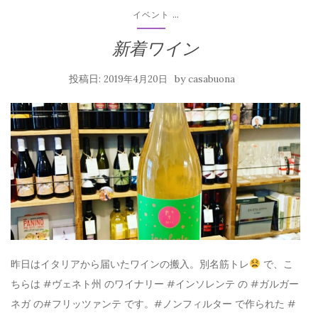
...
イベント
新着ワイン
投稿日:
by
2019年4月20日
casabuona
昨日はイタリアから届いたワインの搬入。別名筋トレ
で、こ
ちらは #ヴェネト州 のワイナリー #インソレンテ の #ガルガー
ネガ の#フリッツァンテ です。#ノンフィルター で作られた #