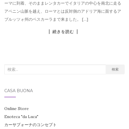
ーマに到着、そのままレンタカーでイタリアの中心を南北に走る
アペニン山脈を越え、ローマとは反対側のアドリア海に面するア
ブルッツォ州のペスカーラまで来ました。 […]
続きを読む
検
検索
索
対
CASA BUONA
象:
Online Store
Enoteca "da Luca"
カーサブォーナのコンセプト