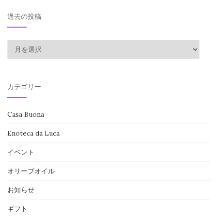
過去の投稿
過
去
の
投
カテゴリー
稿
Casa Buona
Enoteca da Luca
イベント
オリーブオイル
お知らせ
ギフト