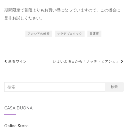
期間限定で普段よりもお買い得になっていますので、この機会に
是非お試しください。
アカシアの蜂蜜
サラデヴェタック
甘露蜜
投
新着ワイン
いよいよ明日から「ノッテ・ビアンカ」
稿
ナ
ビ
検
検索
索
ゲ
対
ー
CASA BUONA
象:
シ
ョ
Online Store