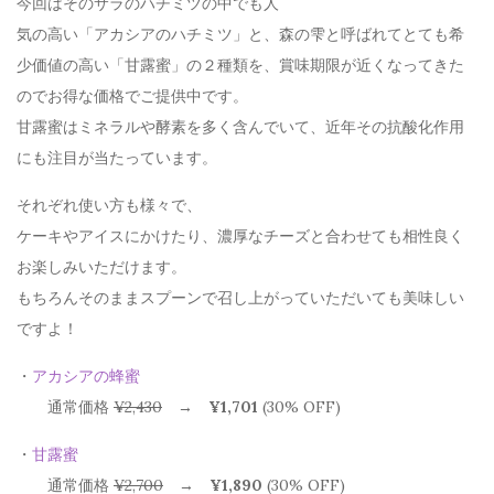
今回はそのサラのハチミツの中でも人
気の高い「アカシアのハチミツ」と、森の雫と呼ばれてとても希
少価値の高い「甘露蜜」の２種類を、賞味期限が近くなってきた
のでお得な価格でご提供中です。
甘露蜜はミネラルや酵素を多く含んでいて、近年その抗酸化作用
にも注目が当たっています。
それぞれ使い方も様々で、
ケーキやアイスにかけたり、濃厚なチーズと合わせても相性良く
お楽しみいただけます。
もちろんそのままスプーンで召し上がっていただいても美味しい
ですよ！
・
アカシアの蜂蜜
通常価格
¥2,430
→
¥1,701
(30% OFF)
・
甘露蜜
通常価格
¥2,700
→
¥1,890
(30% OFF)